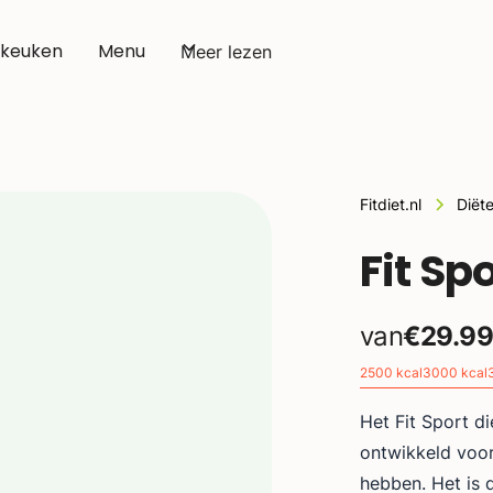
 keuken
Menu
Meer lezen
Fitdiet.nl
Diët
Fit Sp
van
€29.9
2500 kcal
3000 kcal
Het Fit Sport di
ontwikkeld voor
hebben. Het is d