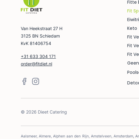
Fitte
Fit Sp
Eiwitri
Keto
Van Heekstraat 27 H
3125 BN Schiedam
Fit Ve
KvK 81406754
Fit V
Fit V
+31 633 304 171
Geen
order@fitdiet.nl
Pools
Deto
©
2026
Dieet Catering
Aalsmeer, Almere, Alphen aan den Rijn, Amstelveen, Amsterdam, An