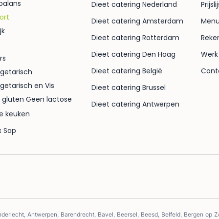
 balans
Dieet catering Nederland
Prijsli
hoeveelheid eiwitten levert en dat je
ort
Dieet catering Amsterdam
Men
trainingsdoelen realistisch ondersteunt.
jk
Dieet catering Rotterdam
Reke
Dieet catering Den Haag
Werk
rs
Dieet catering België
Cont
egetarisch
egetarisch en Vis
Dieet catering Brussel
 gluten Geen lactose
Dieet catering Antwerpen
e keuken
x Sap
derlecht, Antwerpen, Barendrecht, Bavel, Beersel, Beesd, Belfeld, Bergen op 