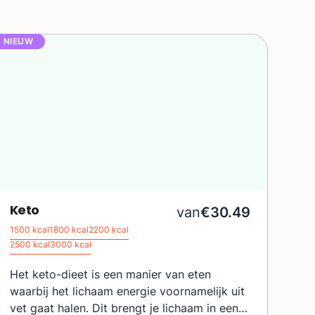
NIEUW
Keto
Fit
van
€30.49
1500 kcal
1800 kcal
2200 kcal
1500
2500 kcal
3000 kcal
2500
Het keto-dieet is een manier van eten
Het
waarbij het lichaam energie voornamelijk uit
ont
vet gaat halen. Dit brengt je lichaam in een
die