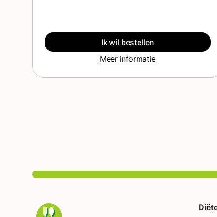
wilt afvallen of je gewoon elke dag beter in
je vel wilt voelen. Elke maaltijd is zorgvuldig
samengesteld door onze chef-koks en
voedingsdeskundigen om je lichaam te
Ik wil bestellen
voorzien van alles wat het nodig heeft: van
Meer informatie
complete eiwitten tot gezonde vetten en
vitaminen en mineralen. Je verliest geen tijd
met boodschappen doen en koken - dat
doen wij voor je. Het is een gevarieerd,
smakelijk en gemakkelijk dieet - open de
doos en geniet van het kant-en-klare eten.
Calorie-opties: 1200 kcal (4 maaltijden),
1500 kcal (5 maaltijden), 1800 kcal (5
maaltijden), 2200 kcal (5 maaltijden). Weet
je niet zeker welke calorie-optie voor jou het
beste werkt? Gebruik onze calculator en kies
een Fit Balance die bij je past.
Diët