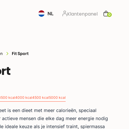
NL
Klantenpanel
0
en
Fit Sport
ort
9
3500 kcal
4000 kcal
4500 kcal
5000 kcal
eet is een dieet met meer calorieën, speciaal
 actieve mensen die elke dag meer energie nodig
e ideale keuze als je intensief traint, spiermassa