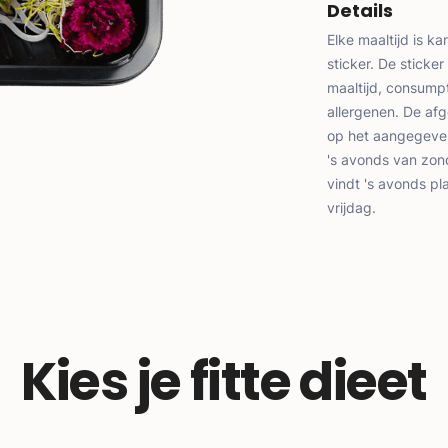
Details
Elke maaltijd is k
sticker. De sticke
maaltijd, consumpt
allergenen. De af
op het aangegeven
's avonds van zon
vindt 's avonds pl
vrijdag.
Kies je fitte dieet