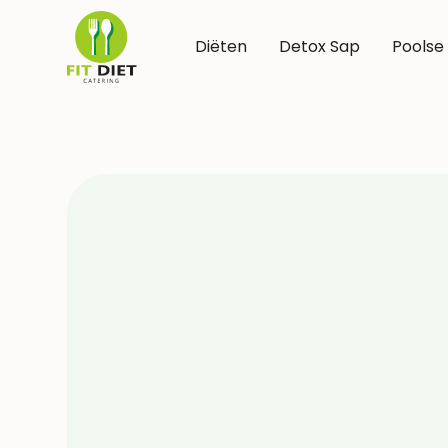
Diëten
Detox Sap
Poolse