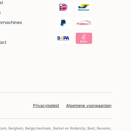
jst
cal
u
Geb
Fre
nmachines
gez
act
Privacybeleid
Algemene voorwaarden
Zoom, Berghem, Bergschenhoek, Berkel en Rodenrijs, Best, Beveren,