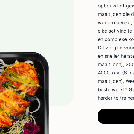
opbouwt of gewo
maaltijden die
worden bereid, 
elke set vind je
en complexe koo
Dit zorgt ervoo
en sneller herst
maaltijden), 300
4000 kcal (6 ma
maaltijden). Wee
beste werkt? Ge
harder te trainen